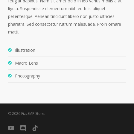
feugiat dapibus. Nam sit amet odio in leo varius mollis a at
ligula. Suspendisse elementum nibh eu felis aliquet
pellentesque. Aenean tincidunt libero non justo ultricies
pharetra. Sed consectetur rutrum malesuada. Proin ornare
matti.
Illustration
Macro Lens
Photography
© 2026 FizzSMP Store.
youtube
discord
tiktok